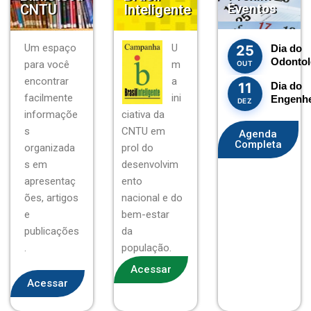
Eventos
CNTU
Inteligente
Um espaço
U
25
Dia do
Odontol
para você
m
OUT
encontrar
a
11
Dia do
facilmente
ini
Engenhe
DEZ
informaçõe
ciativa da
s
CNTU em
Agenda
Completa
organizada
prol do
s em
desenvolvim
apresentaç
ento
ões, artigos
nacional e do
e
bem-estar
publicações
da
.
população.
Acessar
Acessar