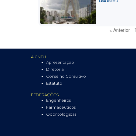
Leia mais »
« Anterior
A CNTU
Apresentação
Diretoria
Conselho Consultivo
Estatuto
FEDERAÇÕES
Engenheiros
Farmacêuticos
Odontologistas