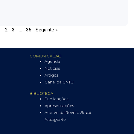
1
2
3
…
36
Seguinte »
COMUNICAÇÃO
Agenda
Notícias
Artigos
Canal da CNTU
BIBLIOTECA
Publicações
Apresentações
Acervo da Revista
Brasil
Inteligente