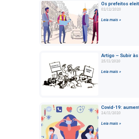
Os prefeitos elei
02/12/2020
Leia mais »
Artigo – Subir à
25/11/2020
Leia mais »
Covid-19: aumen
24/11/2020
Leia mais »